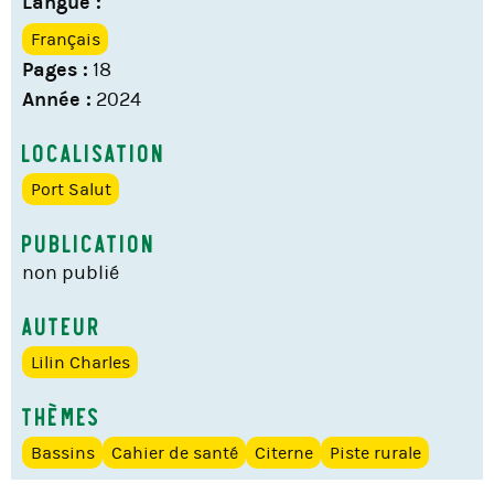
Langue :
Français
Pages :
18
Année :
2024
Localisation
Port Salut
Publication
non publié
Auteur
Lilin Charles
Thèmes
Bassins
Cahier de santé
Citerne
Piste rurale