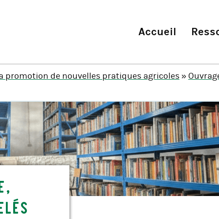
Accueil
Ress
la promotion de nouvelles pratiques agricoles
»
Ouvrage
e,
elés