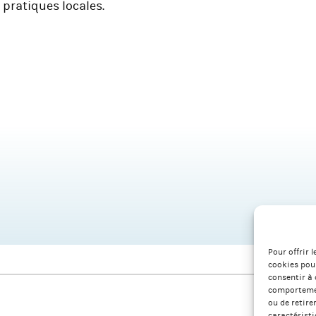
pratiques locales.
Pour offrir 
cookies pour
consentir à 
comportement
ou de retire
caractéristi