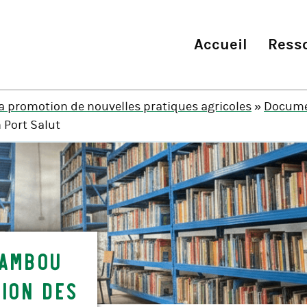
Accueil
Ress
la promotion de nouvelles pratiques agricoles
»
Docume
 Port Salut
bambou
tion des