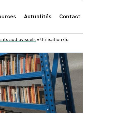
ources
Actualités
Contact
nts audiovisuels
» Utilisation du