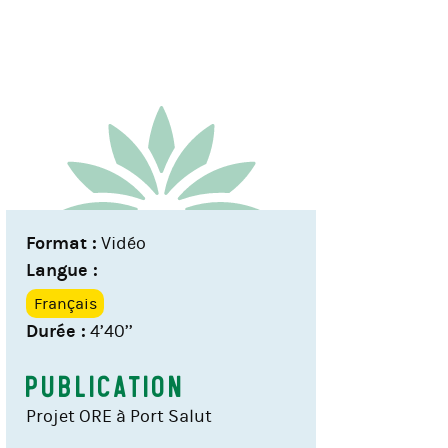
Format :
Vidéo
Langue :
Français
Durée :
4’40’’
Publication
Projet ORE à Port Salut