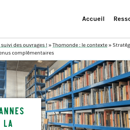
Accueil
Ress
 suivi des ouvrages !
»
Thomonde : le contexte
» Stratég
evenus complémentaires
sannes
 la