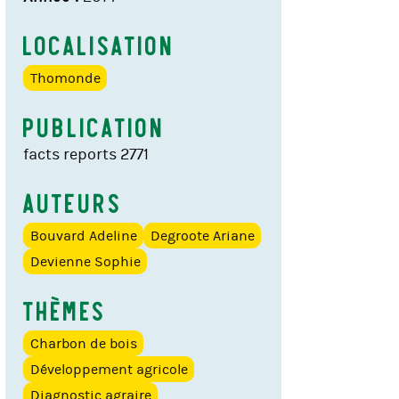
Localisation
Thomonde
Publication
facts reports 2771
Auteurs
Bouvard Adeline
Degroote Ariane
Devienne Sophie
Thèmes
Charbon de bois
Développement agricole
Diagnostic agraire