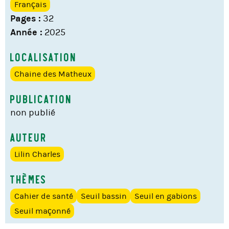
Français
Pages :
32
Année :
2025
Localisation
Chaine des Matheux
Publication
non publié
Auteur
Lilin Charles
Thèmes
Cahier de santé
Seuil bassin
Seuil en gabions
Seuil maçonné