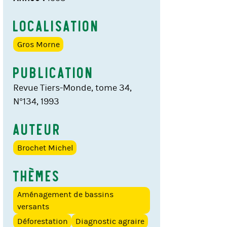
Localisation
Gros Morne
Publication
Revue Tiers-Monde, tome 34,
N°134, 1993
Auteur
Brochet Michel
Thèmes
Aménagement de bassins
versants
Déforestation
Diagnostic agraire