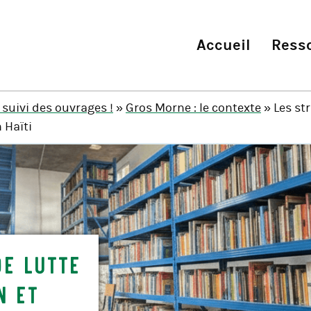
Accueil
Ress
 suivi des ouvrages !
»
Gros Morne : le contexte
» Les str
 Haïti
de lutte
n et