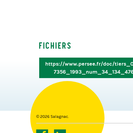
Fichiers
https://www.persee.fr/doc/tiers_
7356_1993_num_34_134_47
© 2026 Salagnac.