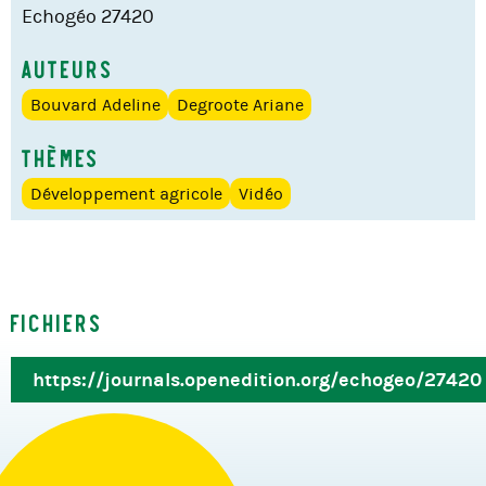
Echogéo 27420
Auteurs
Bouvard Adeline
Degroote Ariane
Thèmes
Développement agricole
Vidéo
Fichiers
https://journals.openedition.org/echogeo/27420