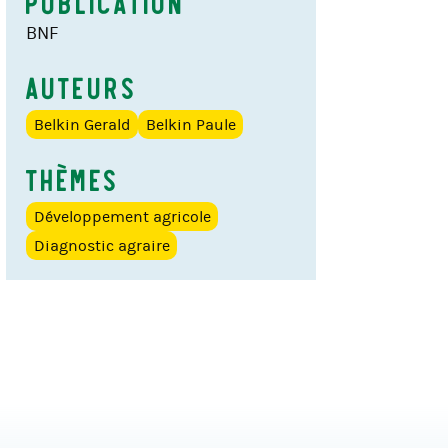
Publication
BNF
Auteurs
Belkin Gerald
Belkin Paule
Thèmes
Développement agricole
Diagnostic agraire