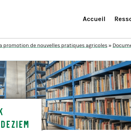
Accueil
Ress
la promotion de nouvelles pratiques agricoles
»
Docume
k
 Deziem